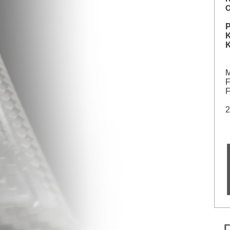
O
P
K
M
F
F
2