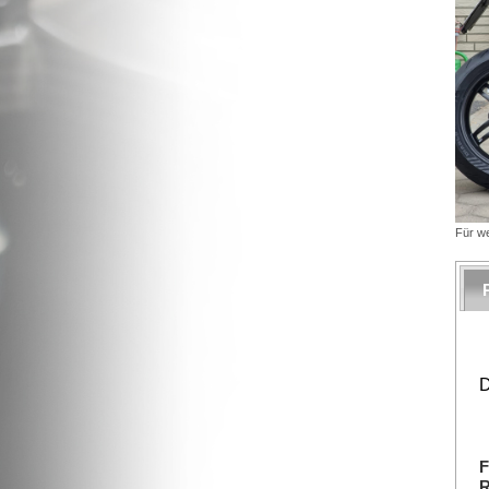
Für we
F
R