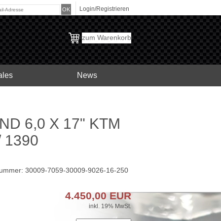
Login/Registrieren
zum Warenkorb
ales
News
ND 6,0 X 17" KTM
 1390
lnummer: 30009-7059-30009-9026-16-250
4.450,00
EUR
inkl. 19% MwSt.