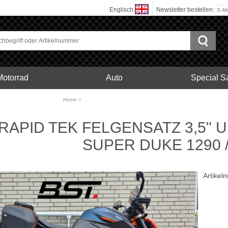
Englisch
Newsletter bestellen:
Motorrad
Auto
Special S
bonfelgen
Home
>
Motorrad
RAPID TEK FELGENSATZ 3,5" U
SUPER DUKE 1290 /
Artike