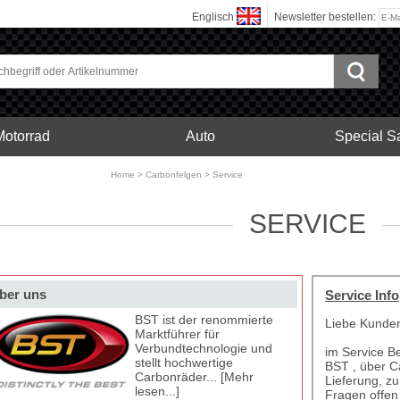
Englisch
Newsletter bestellen:
Motorrad
Auto
Special S
bonfelgen
Home
>
Carbonfelgen
>
Service
Motorrad
SERVICE
ber uns
Service Info
BST ist der renommierte
Liebe Kunde
Marktführer für
Verbundtechnologie und
im Service Be
stellt hochwertige
BST , über Ca
Carbonräder... [Mehr
Lieferung, zu
lesen...]
Fragen offen