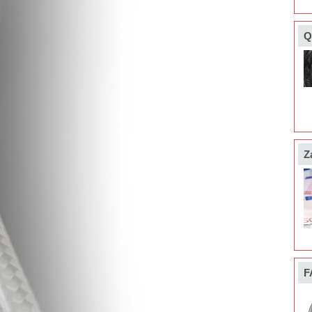
Q
Z
F