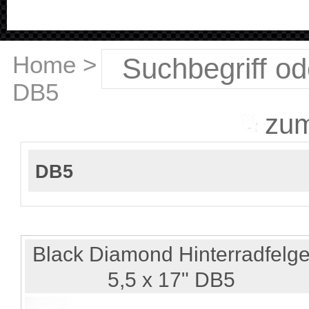
Home
>
Bimota
>
DB5
zu
DB5
Black Diamond Hinterradfelg
5,5 x 17" DB5