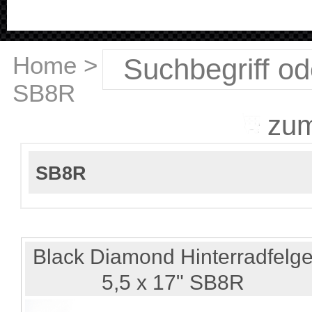
Home
>
Bimota
>
SB8R
zu
SB8R
Black Diamond Hinterradfelg
5,5 x 17" SB8R