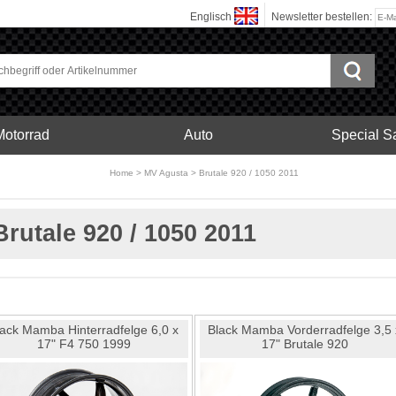
Englisch
Newsletter bestellen:
Motorrad
Auto
Special S
bonfelgen
Home
>
MV Agusta
>
Brutale 920 / 1050 2011
Motorrad
Brutale 920 / 1050 2011
lack Mamba Hinterradfelge 6,0 x
Black Mamba Vorderradfelge 3,5 
17" F4 750 1999
17" Brutale 920