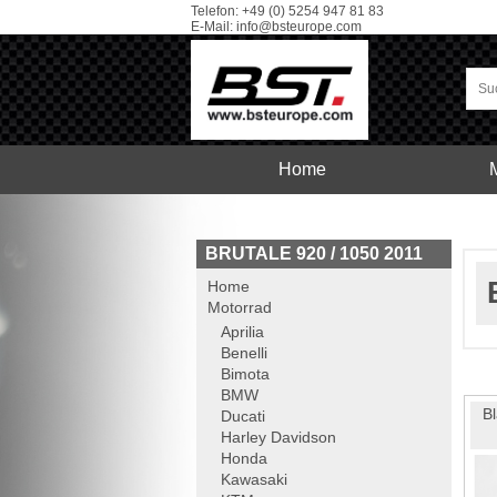
Telefon: +49 (0) 5254 947 81 83
E-Mail:
info@bsteurope.com
Home
Car
Service
BRUTALE 920 / 1050 2011
Home
Motorrad
Aprilia
Benelli
Bimota
BMW
B
Ducati
Harley Davidson
Honda
Kawasaki