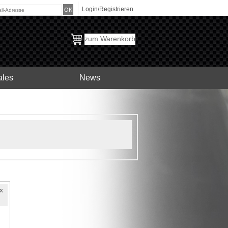
Login/Registrieren
zum Warenkorb
ales
News
x